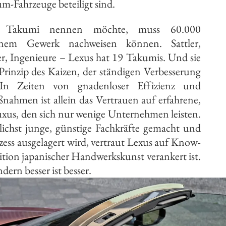
m-Fahrzeuge beteiligt sind.
 Takumi nennen möchte, muss 60.000
inem Gewerk nachweisen können. Sattler,
r, Ingenieure – Lexus hat 19 Takumis. Und sie
Prinzip des Kaizen, der ständigen Verbesserung
 In Zeiten von gnadenloser Effizienz und
ahmen ist allein das Vertrauen auf erfahrene,
Luxus, den sich nur wenige Unternehmen leisten.
ichst junge, günstige Fachkräfte gemacht und
ozess ausgelagert wird, vertraut Lexus auf Know-
dition japanischer Handwerkskunst verankert ist.
ndern besser ist besser.