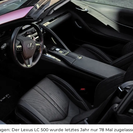
ugen: Der Lexus LC 500 wurde letztes Jahr nur 78 Mal zugelass