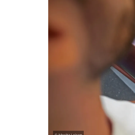
©
Moritz Leisen