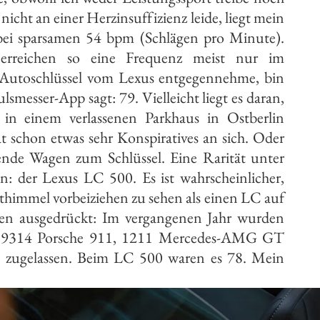
icht an einer Herzinsuffizienz leide, liegt mein
ei sparsamen 54 bpm (Schlägen pro Minute).
rreichen so eine Frequenz meist nur im
n Autoschlüssel vom Lexus entgegennehme, bin
ulsmesser-App sagt: 79. Vielleicht liegt es daran,
l in einem verlassenen Parkhaus in Ostberlin
t schon etwas sehr Konspiratives an sich. Oder
ende Wagen zum Schlüssel. Eine Rarität unter
n: der Lexus LC 500. Es ist wahrscheinlicher,
hthimmel vorbeiziehen zu sehen als einen LC auf
en ausgedrückt: Im vergangenen Jahr wurden
n 9314 Porsche 911, 1211 Mercedes-AMG GT
 zugelassen. Beim LC 500 waren es 78. Mein