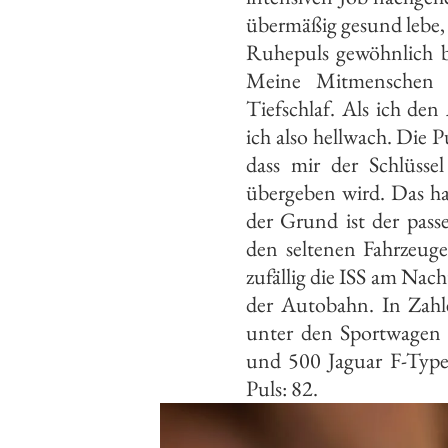
übermäßig gesund lebe, n
Ruhepuls gewöhnlich b
Meine Mitmenschen e
Tiefschlaf. Als ich de
ich also hellwach. Die P
dass mir der Schlüsse
übergeben wird. Das ha
der Grund ist der pass
den seltenen Fahrzeuge
zufällig die ISS am Nac
der Autobahn. In Zahl
unter den Sportwage
und 500 Jaguar F-Type
Puls: 82.