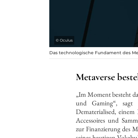
©
Oculus
Das technologische Fundament des Meta
Metaverse best
„Im Moment besteht da
und Gaming“, sagt 
Dematerialised, einem 
Accessoires und Samml
zur Finanzierung des M
seines heutigen Vokabul