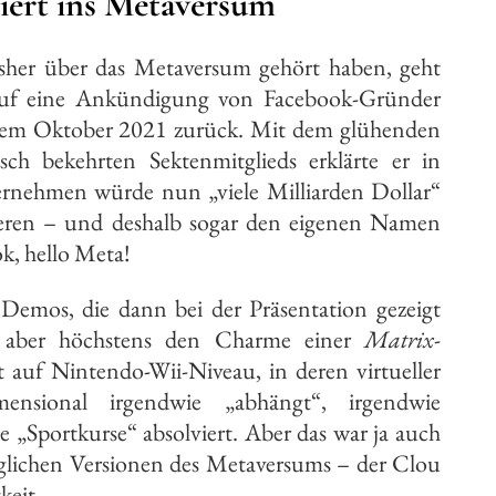
iert ins Metaversum
sher über das Metaversum gehört haben, geht
 auf eine Ankündigung von Facebook-Gründer
dem Oktober 2021 zurück. Mit dem glühenden
sch bekehrten Sektenmitglieds erklärte er in
ernehmen würde nun „viele Milliarden Dollar“
ieren – und deshalb sogar den eigenen Namen
k, hello Meta!
emos, die dann bei der Präsentation gezeigt
 aber höchstens den Charme einer
Matrix
-
t auf Nintendo-Wii-Niveau, in deren virtueller
mensional irgendwie „abhängt“, irgendwie
e „Sportkurse“ absolviert. Aber das war ja auch
glichen Versionen des Metaversums – der Clou
keit.