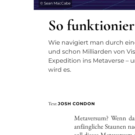
©
Sean MacCabe
So funktionier
Wie navigiert man durch eine v
und schon Milliarden von Visi
Expedition ins Metaverse – u
wird es.
Text
JOSH CONDON
Metaversum? Wenn das 
anfängliche Staunen nach
soll dieses Metaversum e