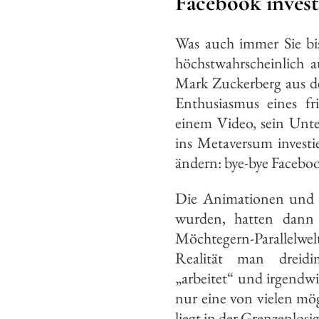
Facebook invest
Was auch immer Sie bi
höchstwahrscheinlich
Mark Zuckerberg aus 
Enthusiasmus eines fri
einem Video, sein Unt
ins Metaversum invest
ändern: bye-bye Faceboo
Die Animationen und D
wurden, hatten dann
Möchtegern-Parallelwel
Realität man dreidi
„arbeitet“ und irgendwi
nur eine von vielen mö
liegt in der Grenzenlosig