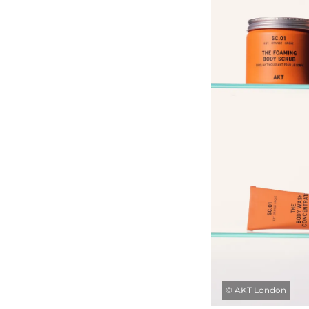
©
AKT London