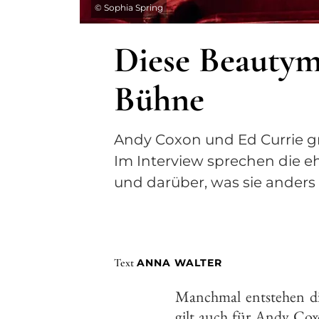
©
Sophia Spring
Diese Beautym
Bühne
Andy Coxon und Ed Currie g
Im Interview sprechen die eh
und darüber, was sie anders
Text
ANNA WALTER
Manchmal entstehen di
gilt auch für Andy Cox