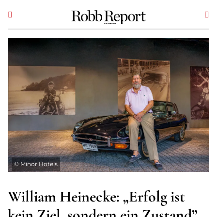
©
Minor Hotels
William Heinecke: „Erfolg ist
kein Ziel, sondern ein Zustand”