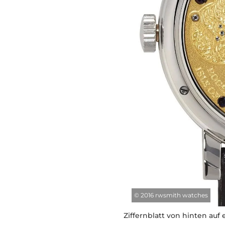
©
2016 rwsmith watches
Ziffernblatt von hinten auf