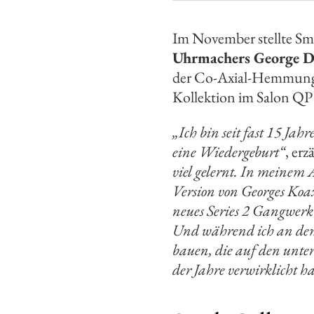
Im November stellte Sm
Uhrmachers George D
der Co-Axial-Hemmung i
Kollektion im Salon QP
„Ich bin seit fast 15 Jah
eine Wiedergeburt“
, erz
viel gelernt. In meinem A
Version von Georges Ko
neues Series 2 Gangwerk
Und während ich an dem 
bauen, die auf den unter
der Jahre verwirklicht h