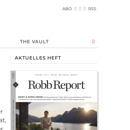
ABO
RSS
THE VAULT
AKTUELLES HEFT
r
at,
er