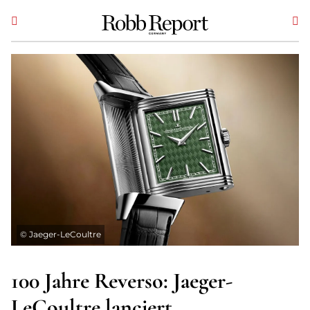
©
Jaeger-LeCoultre
100 Jahre Reverso: Jaeger-
LeCoultre lanciert