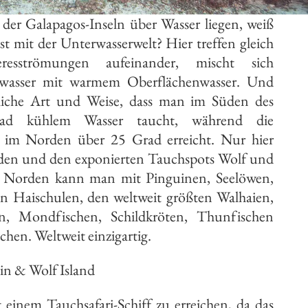
der Galapagos-Inseln über Wasser liegen, weiß
st mit der Unterwasserwelt? Hier treffen gleich
esströmungen aufeinander, mischt sich
enwasser mit warmem Oberflächenwasser. Und
dliche Art und Weise, dass man im Süden des
ad kühlem Wasser taucht, während die
 im Norden über 25 Grad erreicht. Nur hier
üden und den exponierten Tauchspots Wolf und
m Norden kann man mit Pinguinen, Seelöwen,
en Haischulen, den weltweit größten Walhaien,
n, Mondfischen, Schildkröten, Thunfischen
en. Weltweit einzigartig.
n & Wolf Island
einem Tauchsafari-Schiff zu erreichen, da das