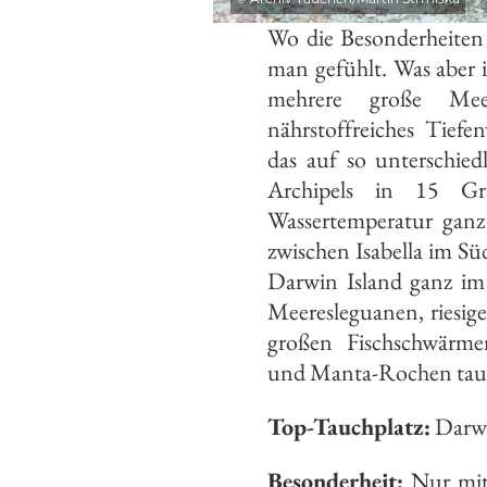
Wo die Besonderheiten 
man gefühlt. Was aber i
mehrere große Meer
nährstoffreiches Tief
das auf so unterschie
Archipels in 15 Gr
Wassertemperatur ganz
zwischen Isabella im S
Darwin Island ganz i
Meeresleguanen, riesig
großen Fischschwärme
und Manta-Rochen tauch
Top-Tauchplatz:
Darwi
Besonderheit:
Nur mit 