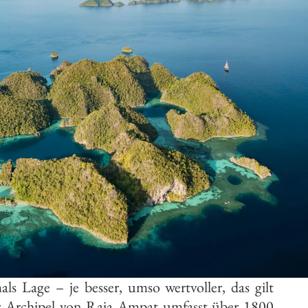
s Lage – je besser, umso wertvoller, das gilt
r Archipel von Raja Ampat umfasst über 1800