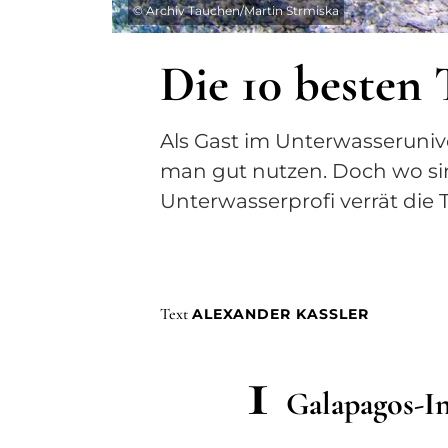
©
Archiv Tauchen/Martin Strmiska
Die 10 besten 
Als Gast im Unterwasserunive
man gut nutzen. Doch wo sin
Unterwasserprofi verrät die 
Text
ALEXANDER KASSLER
1
Galapagos-In