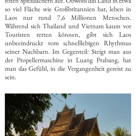
roten Spitzdächern auf. Obwohl das Land in etwa
so viel Fläche wie Großbritannien hat, leben in
Laos nur rund 7,6 Millionen Menschen.
Während sich Thailand und Vietnam kaum vor
Touristen retten können, gibt sich Laos
unbeeindruckt vom schnelllebigen Rhythmus
seiner Nachbarn. Im Gegenteil: Steigt man aus
der Propellermaschine in Luang Prabang, hat
man das Gefühl, in die Vergangenheit gereist zu
sein.
on
B
s