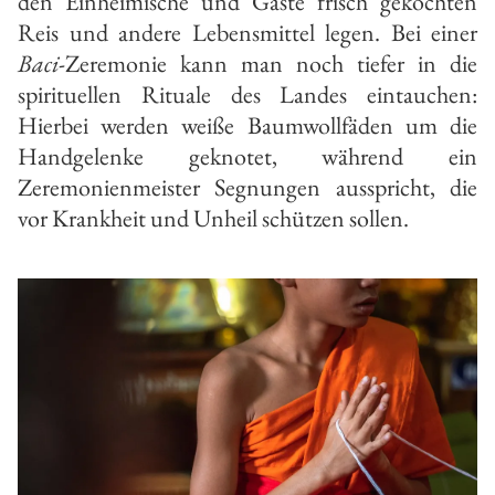
den Einheimische und Gäste frisch gekochten
Reis und andere Lebensmittel legen. Bei einer
Baci
-Zeremonie kann man noch tiefer in die
spirituellen Rituale des Landes eintauchen:
Hierbei werden weiße Baumwollfäden um die
Handgelenke geknotet, während ein
Zeremonienmeister Segnungen ausspricht, die
vor Krankheit und Unheil schützen sollen.
g
J
S