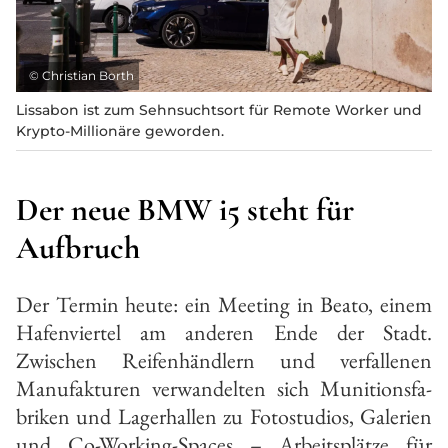
©
Christian Borth
Lissabon ist zum Sehnsuchtsort für Remote Worker und
Krypto-Millionäre geworden.
Der neue BMW i5 steht für
Aufbruch
Der Termin heute: ein Meeting in Beato, einem
Hafenviertel am ande­ren Ende der Stadt.
Zwischen Reifenhändlern und verfallenen
Manufak­turen verwandelten sich Munitionsfa­
briken und Lagerhallen zu Fotostu­dios, Galerien
und Co­-Working-­Spa­ces – Arbeitsplätze für