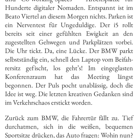
Hunderte digi­taler Nomaden. Entspannt ist im
Beato­ Viertel an diesem Mor­gen nichts. Parken ist
ein Nerventest für Ungedul­dige. Der i5 rollt
bereits seit einer gefühlten Ewigkeit an den
zugestellten Gehwegen und Parkplät­zen vorbei.
Die Uhr tickt. Da, eine Lücke. Der BMW parkt
selbstständig ein, schnell den Laptop vom Beifah­
rersitz gefischt, los geht’s! Im einge­glasten
Konferenzraum hat das Mee­ting längst
begonnen. Der Puls pocht unablässig, doch die
Idee ist weg. Die letzten kreativen Gedanken sind
im Verkehrschaos erstickt worden.
Zurück zum BMW, die Fahrertür fällt zu. Tief
durchatmen, sich in die wei­ßen, bequemen
Sportsitze drücken, das Auto fragen: Wohin nun?