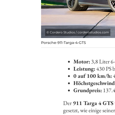
©
Cordero Studios / corderostudios.com
Porsche-911-Targa-4-GTS
Motor:
3,8 Liter 6
Leistung:
430 PS b
0 auf 100 km/h:
4
Höchstgeschwind
Grundpreis:
137.
Der
911 Targa 4 GTS
gesetzt, wie einige sei