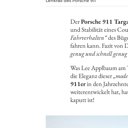
Lenkrad des Porsche 911
Der
Porsche 911 Targ
und Stabilität eines C
Fahrverhalten“
des Büg
fahren kann. Fazit von
genug und schnell genug
Was Lee Applbaum am Ta
die Eleganz dieser
„mode
911er
in den Jahrzehnte
weiterentwickelt hat, h
kaputt ist!