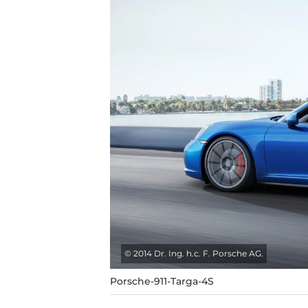
©
2014 Dr. Ing. h.c. F. Porsche AG.
Porsche-911-Targa-4S