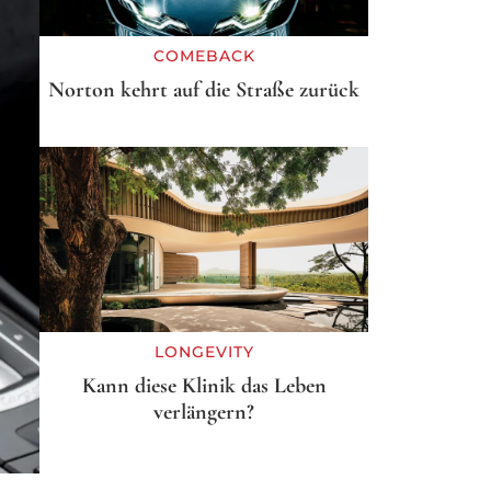
COMEBACK
Norton kehrt auf die Straße zurück
LONGEVITY
Kann diese Klinik das Leben
verlängern?