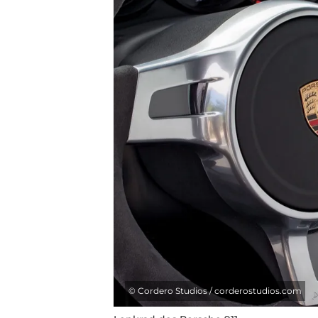
©
Cordero Studios / corderostudios.com